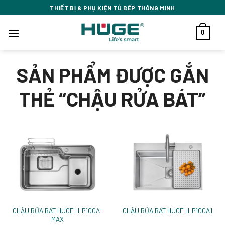
Bỏ
THIẾT BỊ & PHỤ KIỆN TỦ BẾP THÔNG MINH
qua
nội
0
dung
SẢN PHẨM ĐƯỢC GẮN
THẺ “CHẬU RỬA BÁT”
CHẬU RỬA BÁT HUGE H-P100A-
CHẬU RỬA BÁT HUGE H-P100A1
MAX