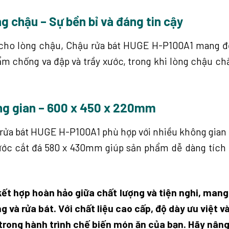
 chậu – Sự bền bỉ và đáng tin cậy
ho lòng chậu, Chậu rửa bát HUGE H-P100A1 mang đến 
m chống va đập và trầy xước, trong khi lòng chậu ch
ông gian – 600 x 450 x 220mm
rửa bát HUGE H-P100A1 phù hợp với nhiều không gian
ước cắt đá 580 x 430mm giúp sản phẩm dễ dàng tích h
ết hợp hoàn hảo giữa chất lượng và tiện nghi, man
ớng và rửa bát. Với chất liệu cao cấp, độ dày ưu việt
 trong hành trình chế biến món ăn của bạn. Hãy nân