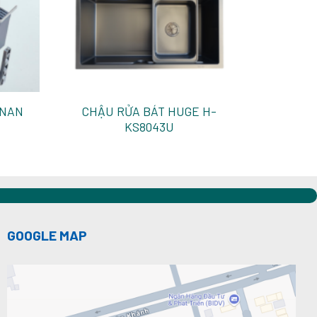
 NAN
CHẬU RỬA BÁT HUGE H-
KS8043U
GOOGLE MAP