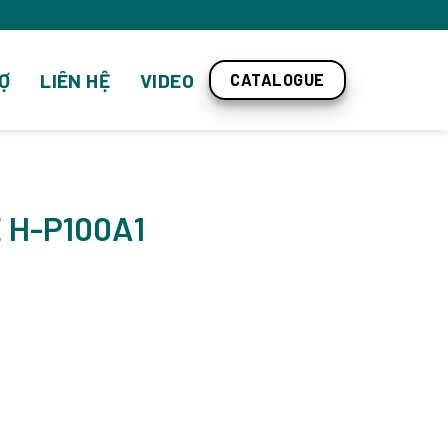
Ợ
LIÊN HỆ
VIDEO
CATALOGUE
 H-P100A1