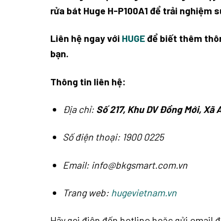
rửa bát Huge H-P100A1 để trải nghiệm s
Liên hệ ngay với
HUGE
để biết thêm thôn
bạn.
Thông tin liên hệ:
Địa chỉ:
Số 217, Khu DV Đồng Mới, Xã 
Số điện thoại: 1900 0225
Email: info@bkgsmart.com.vn
Trang web:
hugevietnam.vn
Hãy gọi điện đến hotline hoặc gửi email 