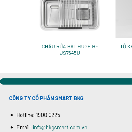
CHẬU RỬA BÁT HUGE H-
TỦ K
H-P100A
JS7545U
CÔNG TY CỔ PHẦN SMART BKG
Hotline: 1900 0225
Email:
info@bkgsmart.com.vn