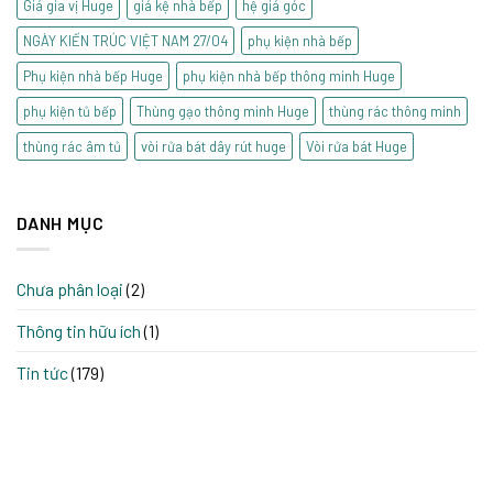
Giá gia vị Huge
giá kệ nhà bếp
hệ giá góc
NGÀY KIẾN TRÚC VIỆT NAM 27/04
phụ kiện nhà bếp
Phụ kiện nhà bếp Huge
phụ kiện nhà bếp thông minh Huge
phụ kiện tủ bếp
Thùng gạo thông minh Huge
thùng rác thông minh
thùng rác âm tủ
vòi rửa bát dây rút huge
Vòi rửa bát Huge
DANH MỤC
Chưa phân loại
(2)
Thông tin hữu ích
(1)
Tin tức
(179)