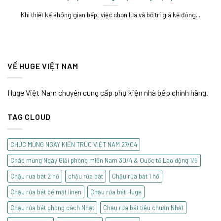
Khi thiết kế không gian bếp, việc chọn lựa và bố trí giá kệ đóng...
VỀ HUGE VIỆT NAM
Huge Việt Nam chuyên cung cấp phụ kiện nhà bếp chính hãng.
TAG CLOUD
CHÚC MỪNG NGÀY KIẾN TRÚC VIỆT NAM 27/04
Chào mừng Ngày Giải phóng miền Nam 30/4 & Quốc tế Lao động 1/5
Chậu rưa bát 2 hố
chậu rửa bát
Chậu rửa bát 1 hố
Chậu rửa bát bề mặt linen
Chậu rửa bát Huge
Chậu rửa bát phong cách Nhật
Chậu rửa bát tiêu chuẩn Nhật