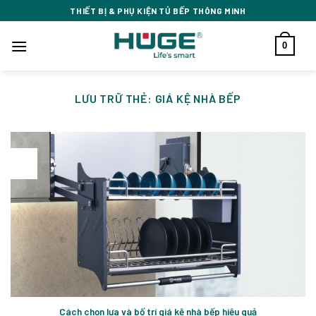
Bỏ
THIẾT BỊ & PHỤ KIỆN TỦ BẾP THÔNG MINH
qua
nội
0
dung
LƯU TRỮ THẺ:
GIÁ KỆ NHÀ BẾP
23
Th1
Cách chọn lựa và bố trí giá kệ nhà bếp hiệu quả