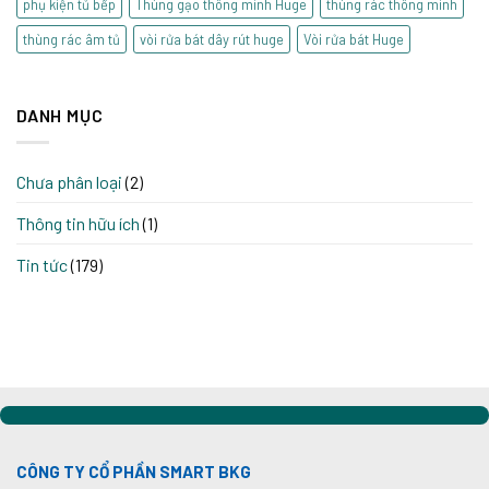
phụ kiện tủ bếp
Thùng gạo thông minh Huge
thùng rác thông minh
thùng rác âm tủ
vòi rửa bát dây rút huge
Vòi rửa bát Huge
DANH MỤC
Chưa phân loại
(2)
Thông tin hữu ích
(1)
Tin tức
(179)
CÔNG TY CỔ PHẦN SMART BKG