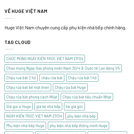
VỀ HUGE VIỆT NAM
Huge Việt Nam chuyên cung cấp phụ kiện nhà bếp chính hãng.
TAG CLOUD
CHÚC MỪNG NGÀY KIẾN TRÚC VIỆT NAM 27/04
Chào mừng Ngày Giải phóng miền Nam 30/4 & Quốc tế Lao động 1/5
Chậu rưa bát 2 hố
chậu rửa bát
Chậu rửa bát 1 hố
Chậu rửa bát bề mặt linen
Chậu rửa bát Huge
Chậu rửa bát phong cách Nhật
Chậu rửa bát tiêu chuẩn Nhật
Giá gia vị Huge
giá kệ nhà bếp
hệ giá góc
NGÀY KIẾN TRÚC VIỆT NAM 27/04
phụ kiện nhà bếp
Phụ kiện nhà bếp Huge
phụ kiện nhà bếp thông minh Huge