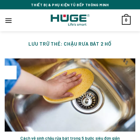
Bỏ
THIẾT BỊ & PHỤ KIỆN TỦ BẾP THÔNG MINH
qua
nội
0
dung
LƯU TRỮ THẺ:
CHẬU RƯA BÁT 2 HỐ
16
Th8
Cách vệ sinh chậu rửa bát trong 5 bước siêu đơn giản