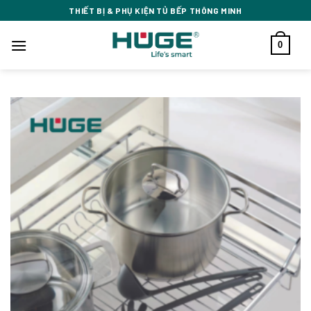
Bỏ
THIẾT BỊ & PHỤ KIỆN TỦ BẾP THÔNG MINH
qua
nội
0
dung