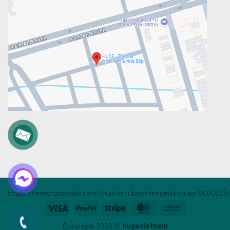
https://www.facebook.com/PhukientubepthongminhHuge19000225
Visa
PayPal
Stripe
MasterCard
Cash
On
Copyright 2026 ©
hugevietnam