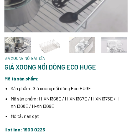
GIÁ XOONG NỒI BÁT ĐĨA
GIÁ XOONG NỒI DÒNG ECO HUGE
Mô tả sản phẩm:
Sản phẩm: Giá xoong nồi dòng Eco HUGE
Mã sản phẩm: H-XN13G6E / H-XN13G7E / H-XN1375E / H-
XN13G8E / H-XN13G9E
Mô tả: nan dẹt
Hotline: 1900 0225