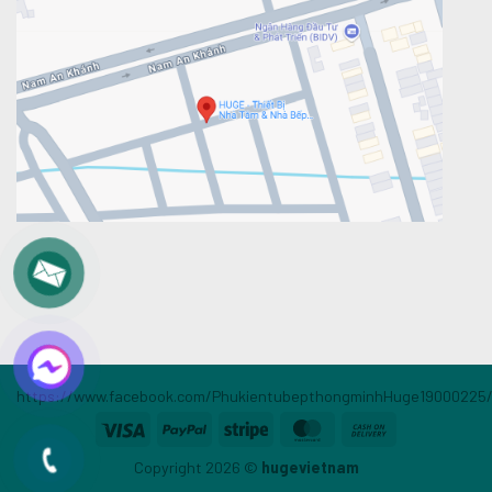
https://www.facebook.com/PhukientubepthongminhHuge19000225
Visa
PayPal
Stripe
MasterCard
Cash
On
Copyright 2026 ©
hugevietnam
Delivery