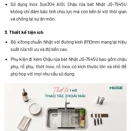
Sử dụng Inox Sus304 AISI, Chậu rửa bát Nhật JS-7545U
không chỉ đảm bảo tính chịu lực mà còn bền bỉ với thời gian
và chống lại sự ăn mòn.
3. Thiết kế tiện ích
Bộ xifong chuẩn Nhật với đường kính Ø110mm mang lại hiệu
suất rửa tối ưu và độ bền cao.
Phụ kiện đi kèm Chậu rửa bát Nhật JS-7545U bao gồm chậu
phụ, rổ phụ, thớt inox, rổ inox có kích thước lớn và nhỏ để
phù hợp với mọi nhu cầu sử dụng.