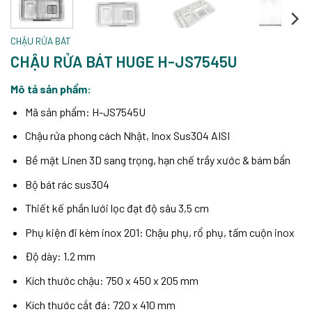
CHẬU RỬA BÁT
CHẬU RỬA BÁT HUGE H-JS7545U
Mô tả sản phẩm:
Mã sản phẩm: H-JS7545U
Chậu rửa phong cách Nhật, Inox Sus304 AISI
Bề mặt Linen 3D sang trọng, hạn chế trầy xước & bám bẩn
Bộ bát rác sus304
Thiết kế phần lưới lọc đạt độ sâu 3,5 cm
Phụ kiện đi kèm inox 201: Chậu phụ, rổ phụ, tấm cuộn inox
Độ dày: 1.2 mm
Kích thước chậu: 750 x 450 x 205 mm
Kích thước cắt đá: 720 x 410 mm